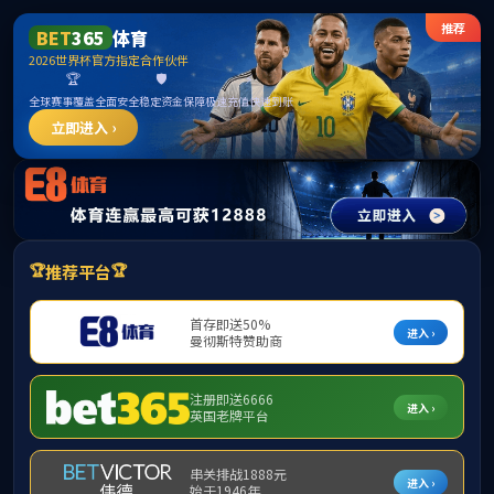
suncitygro
300428
股票代码
up太阳集
团(中国)-
官方网站